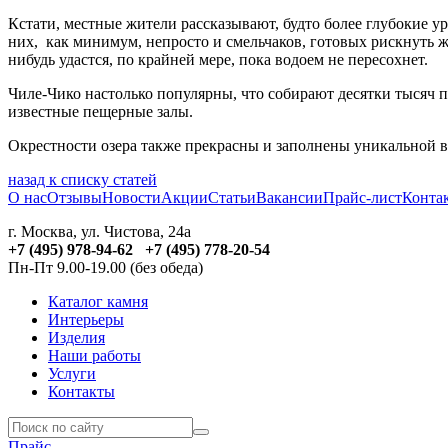
Кстати, местные жители рассказывают, будто более глубокие у
них, как минимум, непросто и смельчаков, готовых рискнуть ж
нибудь удастся, по крайней мере, пока водоем не пересохнет.
Чиле-Чико настолько популярны, что собирают десятки тысяч 
известные пещерные залы.
Окрестности озера также прекрасны и заполнены уникальной ве
назад к списку статей
О нас
Отзывы
Новости
Акции
Статьи
Вакансии
Прайс-лист
Конта
г. Москва, ул. Чистова, 24а
+7 (495) 978-94-62 +7 (495) 778-20-54
Пн-Пт 9.00-19.00 (без обеда)
Каталог камня
Интерьеры
Изделия
Наши работы
Услуги
Контакты
Прайс