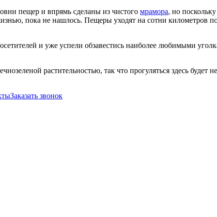
ровни пещер и впрямь сделаны из чистого
мрамора
, но поскольк
изнью, пока не нашлось. Пещеры уходят на сотни километров под
посетителей и уже успели обзавестись наиболее любимыми угол
чнозеленой растительностью, так что прогуляться здесь будет н
кты
Заказать звонок