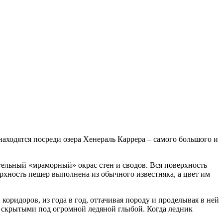
ходятся посреди озера Хенераль Каррера – самого большого и
тельный «мраморный» окрас стен и сводов. Вся поверхность
рхность пещер выполнена из обычного известняка, а цвет им
коридоров, из года в год, оттачивая породу и проделывая в ней
чи скрытыми под огромной ледяной глыбой. Когда ледник