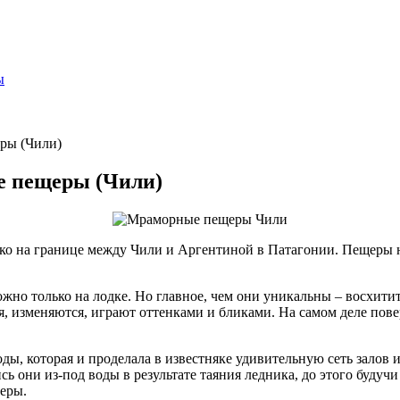
ы
ры (Чили)
е пещеры (Чили)
о на границе между Чили и Аргентиной в Патагонии. Пещеры на
жно только на лодке. Но главное, чем они уникальны – восхити
, изменяются, играют оттенками и бликами. На самом деле пове
ы, которая и проделала в известняке удивительную сеть залов и 
сь они из-под воды в результате таяния ледника, до этого буду
щеры.