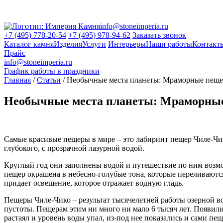
info@stoneimperia.ru
+7 (495) 778-20-54
+7 (495) 978-94-62
Заказать звонок
Каталог камня
Изделия
Услуги
Интерьеры
Наши работы
Контакт
Прайс
info@stoneimperia.ru
График работы в праздники
Главная
/
Статьи
/
Необычные места планеты: Мраморные пеще
Необычные места планеты: Мраморны
Самые красивые пещеры в мире – это лабиринт пещер Чиле-Чик
глубокого, с прозрачной лазурной водой.
Круглый год они заполнены водой и путешествие по ним возмо
пещер окрашена в небесно-голубые тона, которые переливаются
придает освещение, которое отражает водную гладь.
Пещеры Чиле-Чико – результат тысячелетней работы озерной вод
пустоты. Пещерам этим ни много ни мало 6 тысяч лет. Появили
растаял и уровень воды упал, из-под нее показались и сами пе