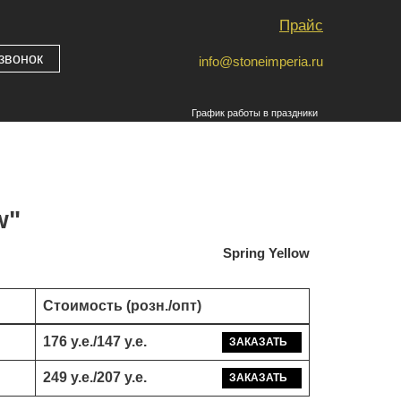
Прайс
звонок
info@stoneimperia.ru
График работы в праздники
w"
Spring Yellow
Стоимость (розн./опт)
176 у.е./147 у.е.
ЗАКАЗАТЬ
249 у.е./207 у.е.
ЗАКАЗАТЬ